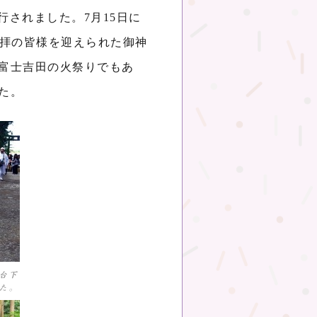
行されました。7月15日に
登拝の皆様を迎えられた御神
富士吉田の火祭りでもあ
た。
台下
た。