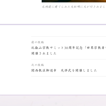
元祠前に建てられた大松明に火が灯されまし
投
前の投稿
稿
比叡山宗教サミット30周年記念「世界宗教
開催されました
ナ
ビ
次の投稿
関西教区御巡幸 天拝式を開催しました
ゲ
ー
シ
ョ