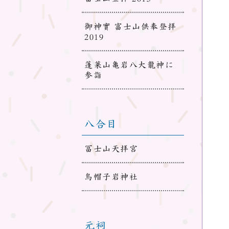
御神實 富士山供奉登拝
2019
蓬莱山亀岩八大龍神に
参詣
八合目
冨士山天拝宮
烏帽子岩神社
元祠