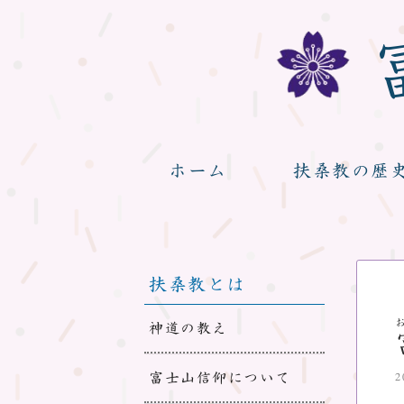
ホーム
扶桑教の歴
扶桑教とは
神道の教え
富士山信仰について
2