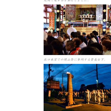
元祠で還幸祭を斎行しました。
北口本宮での閉山祭に参列する管長台下。