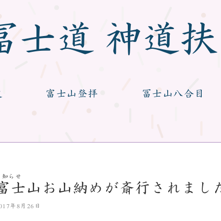
冨士道
神道扶
史
富士山登拝
冨士山八合目
お知らせ
富士山お山納めが斎行されまし
017年8月26日