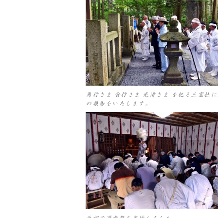
角行さま 食行さま 光清さま を祀る三霊社
の報告をいたします。