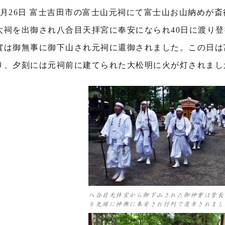
8月26日 富士吉田市の富士山元祠にて富士山お山納めが斎
太祠を出御され八合目天拝宮に奉安になられ40日に渡り
實は御無事に御下山され元祠に還御されました。この日は
り、夕刻には元祠前に建てられた大松明に火が灯されまし
八合目天拝宮から御下山された御神實は管長
を先頭に神輿に奉安され行列で還幸されまし