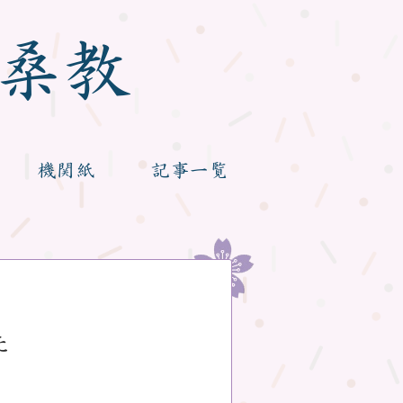
桑教
機関紙
記事一覧
た