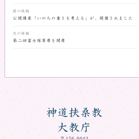
投
前の投稿
稿
公開講座「いのちの重さを考える」が、開催されました
ナ
次の投稿
ビ
第二回富士塚寄席を開席
ゲ
ー
シ
ョ
ン
神道扶桑教
大教庁
〒156-0043