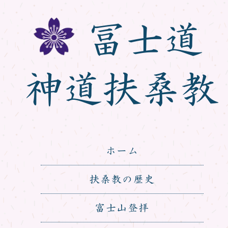
冨士道
神道扶桑教
ホーム
扶桑教の歴史
富士山登拝