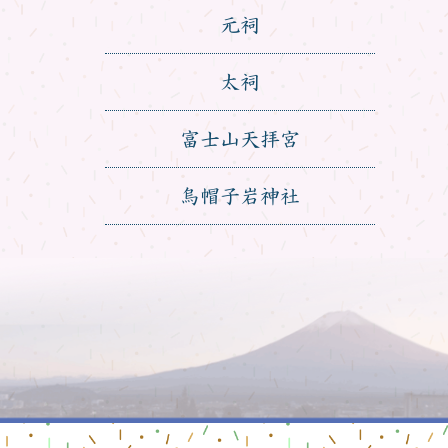
元祠
太祠
富士山天拝宮
烏帽子岩神社