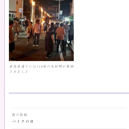
金鳥居通りには110本の大松明が奉納
されました
投
前の投稿
稿
バイクの日