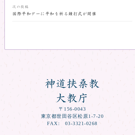
ナ
次の投稿
ビ
国際平和デーに平和を祈る鐘打式が開催
ゲ
ー
シ
ョ
ン
神道扶桑教
大教庁
〒156-0043
東京都世田谷区松原1-7-20
FAX: 03-3321-0268