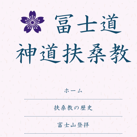
冨士道
神道扶桑教
ホーム
扶桑教の歴史
富士山登拝