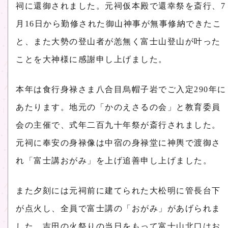
祠に還御されました。元祠仮本殿で還幸祭を斎行、7
月16日から勤修された御山神事が無事修納できたこ
と、また大勢の登山者が恙無く富士山登山が叶った
ことを大神様に感謝申し上げました。
本年は食行身禄さま八合目烏帽子岩でご入定290年に
あたります。地元の「かのえさるの会」と教育委員
会の主催で、式年二百九十年祭が斎行されました。
元祠に奉安の身禄像は中宿の身禄堂に神輿で渡御さ
れ「富士講おがみ」を上げ追善申し上げました。
また夕刻には元祠前に建てられた大松明に管長台下
が点火し、全員で富士講の「おがみ」があげられま
した。吉田の火祭りの当日をもって富士山北口はお