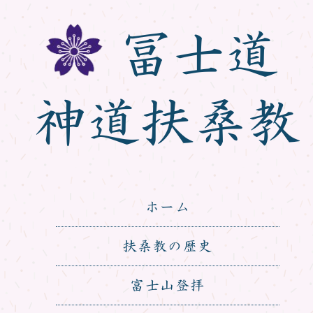
冨士道
神道扶桑教
ホーム
扶桑教の歴史
富士山登拝