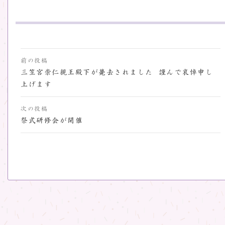
投
前の投稿
稿
三笠宮崇仁親王殿下が薨去されました 謹んで哀悼申し
上げます
ナ
ビ
次の投稿
祭式研修会が開催
ゲ
ー
シ
ョ
ン