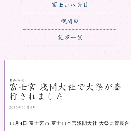
冨士山八合目
機関紙
記事一覧
お知らせ
富士宮 浅間大社で大祭が斎
行されました
2016年11月4日
11月4日 富士宮市 富士山本宮浅間大社 大祭に管長台