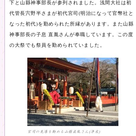
下と山縣神事部長が参列されました。浅間大社は初
代管長宍野半さまが初代宮司(明治になって官幣社と
なった初代)を勤められた所縁があります。また山縣
神事部長の子息 直胤さんが奉職しています。この度
の大祭でも祭員を勤められていました。
宮司の先導を勤める山縣直胤さん(浄衣)