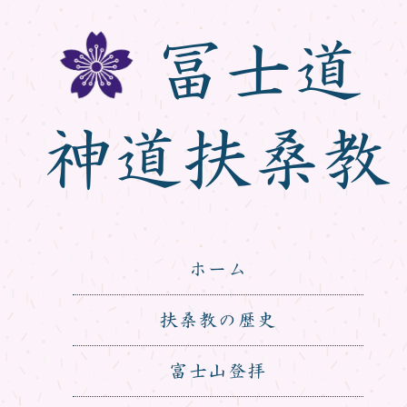
冨士道
神道扶桑教
ホーム
扶桑教の歴史
富士山登拝