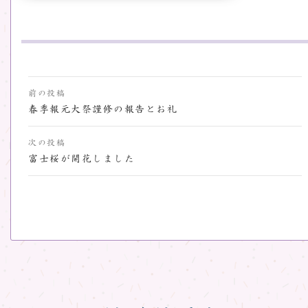
投
前の投稿
稿
春季報元大祭謹修の報告とお礼
ナ
次の投稿
ビ
富士桜が開花しました
ゲ
ー
シ
ョ
ン