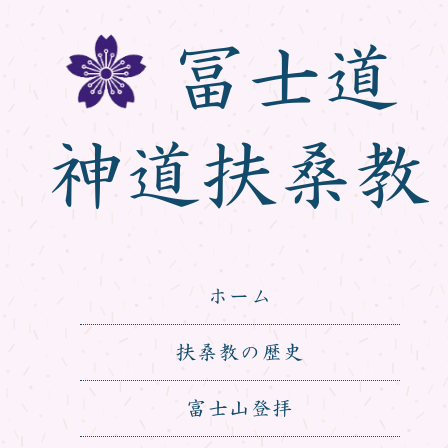
冨士道
神道扶桑教
ホーム
扶桑教の歴史
富士山登拝