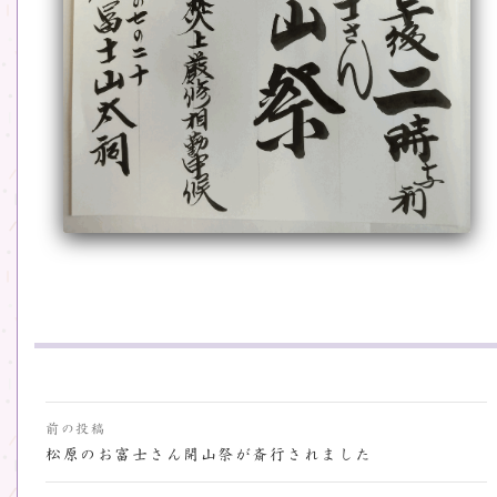
投
前の投稿
稿
松原のお富士さん開山祭が斎行されました