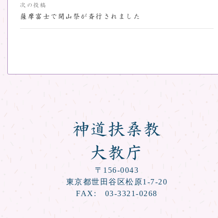
ナ
次の投稿
ビ
薩摩富士で開山祭が斎行されました
ゲ
ー
シ
ョ
ン
神道扶桑教
大教庁
〒156-0043
東京都世田谷区松原1-7-20
FAX: 03-3321-0268