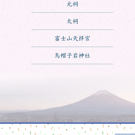
元祠
太祠
富士山天拝宮
烏帽子岩神社